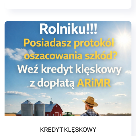
KREDYT KLĘSKOWY