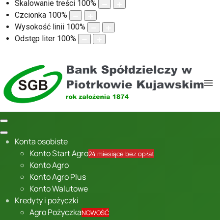
Skalowanie treści
100
%
Czcionka
100
%
Wysokość linii
100
%
Odstęp liter
100
%
Konta osobiste
Konto Start Agro
24 miesiące bez opłat
Konto Agro
Konto Agro Plus
Konto Walutowe
Kredyty i pożyczki
Agro Pożyczka
NOWOŚĆ