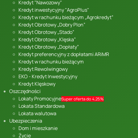
Kredyt "Nawozowy"
Kredyt inwestycyjny "AgroPlus"
Kredyt w rachunku bieżącym „Agrokredyt”
Kredyt Obrotowy „Dobry Plon”
Kredyt Obrotowy „Stado”
Kredyt Obrotowy „Klęska”
Kredyt Obrotowy „Dopłaty”
Kredyt preferencyjny z dopłatami ARiMR
Kredyt w rachunku bieżącym
Kredyt Rewolwingowy
EKO - Kredyt Inwestycyjny
Kredyt Klęskowy
Oszczędności
Lokaty Promocyjne
Super oferta do 4,25%
Lokata Standardowa
Lokata walutowa
Ubezpieczenia
Dom i mieszkanie
Życie