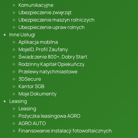
Komunikacyjne
Ubezpieczenie zwięrząt
Ubezpieczenie maszyn rolniczych
Ubezpieczenie upraw rolnych
Inne Usługi
Aplikacja mobilna
MojeID, Profil Zaufany
Świadczenie 800+, Dobry Start
Rodzinny Kapitał Opiekuńczy
Przelewy natychmiastowe
3DSecure
Kantor SGB
Moje Dokumenty
Leasing
Leasing
Pożyczka leasingowa AGRO
AGRO AUTO
Finansowanie instalacji fotowoltaicznych