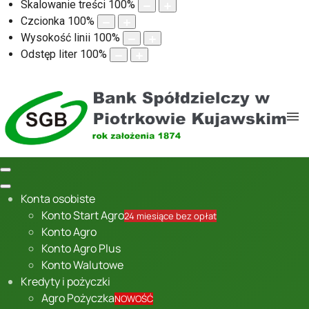
Skalowanie treści
100
%
Czcionka
100
%
Wysokość linii
100
%
Odstęp liter
100
%
Konta osobiste
Konto Start Agro
24 miesiące bez opłat
Konto Agro
Konto Agro Plus
Konto Walutowe
Kredyty i pożyczki
Agro Pożyczka
NOWOŚĆ