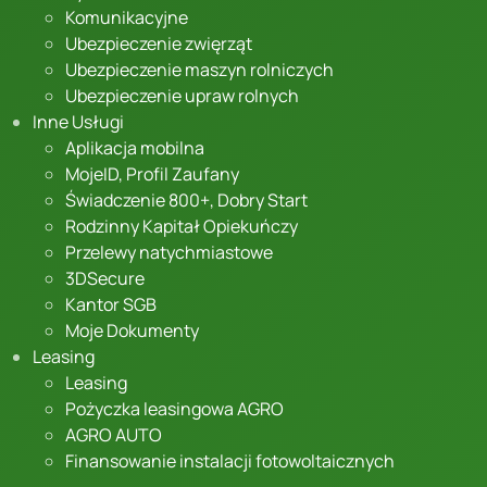
Komunikacyjne
Ubezpieczenie zwięrząt
Ubezpieczenie maszyn rolniczych
Ubezpieczenie upraw rolnych
Inne Usługi
Aplikacja mobilna
MojeID, Profil Zaufany
Świadczenie 800+, Dobry Start
Rodzinny Kapitał Opiekuńczy
Przelewy natychmiastowe
3DSecure
Kantor SGB
Moje Dokumenty
Leasing
Leasing
Pożyczka leasingowa AGRO
AGRO AUTO
Finansowanie instalacji fotowoltaicznych