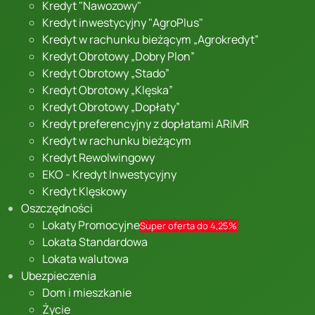
Kredyt "Nawozowy"
Kredyt inwestycyjny "AgroPlus"
Kredyt w rachunku bieżącym „Agrokredyt”
Kredyt Obrotowy „Dobry Plon”
Kredyt Obrotowy „Stado”
Kredyt Obrotowy „Klęska”
Kredyt Obrotowy „Dopłaty”
Kredyt preferencyjny z dopłatami ARiMR
Kredyt w rachunku bieżącym
Kredyt Rewolwingowy
EKO - Kredyt Inwestycyjny
Kredyt Klęskowy
Oszczędności
Lokaty Promocyjne
Super oferta do 4,25%
Lokata Standardowa
Lokata walutowa
Ubezpieczenia
Dom i mieszkanie
Życie