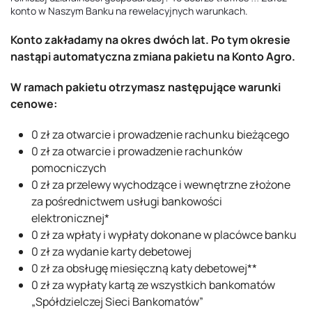
konto w Naszym Banku na rewelacyjnych warunkach.
Konto zakładamy na okres dwóch lat. Po tym okresie
nastąpi automatyczna zmiana pakietu na Konto Agro.
W ramach pakietu otrzymasz następujące warunki
cenowe:
0 zł za otwarcie i prowadzenie rachunku bieżącego
0 zł za otwarcie i prowadzenie rachunków
pomocniczych
0 zł za przelewy wychodzące i wewnętrzne złożone
za pośrednictwem usługi bankowości
elektronicznej*
0 zł za wpłaty i wypłaty dokonane w placówce banku
0 zł za wydanie karty debetowej
0 zł za obsługę miesięczną katy debetowej**
0 zł za wypłaty kartą ze wszystkich bankomatów
„Spółdzielczej Sieci Bankomatów”