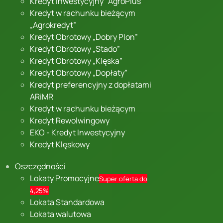
Kredyt inwestycyjny "AgroPlus"
Kredyt w rachunku bieżącym
„Agrokredyt”
Kredyt Obrotowy „Dobry Plon”
Kredyt Obrotowy „Stado”
Kredyt Obrotowy „Klęska”
Kredyt Obrotowy „Dopłaty”
Kredyt preferencyjny z dopłatami
ARiMR
Kredyt w rachunku bieżącym
Kredyt Rewolwingowy
EKO - Kredyt Inwestycyjny
Kredyt Klęskowy
Oszczędności
Lokaty Promocyjne
Super oferta do
4,25%
Lokata Standardowa
Lokata walutowa