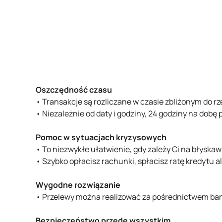
Oszczędność czasu
• Transakcje są rozliczane w czasie zbliżonym do r
• Niezależnie od daty i godziny, 24 godziny na dobę p
Pomoc w sytuacjach kryzysowych
• To niezwykłe ułatwienie, gdy zależy Ci na błysk
• Szybko opłacisz rachunki, spłacisz ratę kredytu alb
Wygodne rozwiązanie
• Przelewy można realizować za pośrednictwem ban
Bezpieczeństwo przede wszystkim