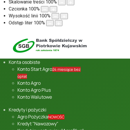
Skalowanie treści
100
%
Czcionka
100
%
Wysokość linii
100
%
Odstęp liter
100
%
Konta osobiste
Konto Start Agro
24 miesiące bez
opłat
Konto Agro
Konto Agro Plus
Konto Walutowe
Kredyty i pożyczki
Agro Pożyczka
NOWOŚĆ
Kredyt "Nawozowy"