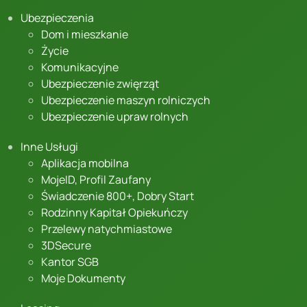
Ubezpieczenia
Dom i mieszkanie
Życie
Komunikacyjne
Ubezpieczenie zwięrząt
Ubezpieczenie maszyn rolniczych
Ubezpieczenie upraw rolnych
Inne Usługi
Aplikacja mobilna
MojeID, Profil Zaufany
Świadczenie 800+, Dobry Start
Rodzinny Kapitał Opiekuńczy
Przelewy natychmiastowe
3DSecure
Kantor SGB
Moje Dokumenty