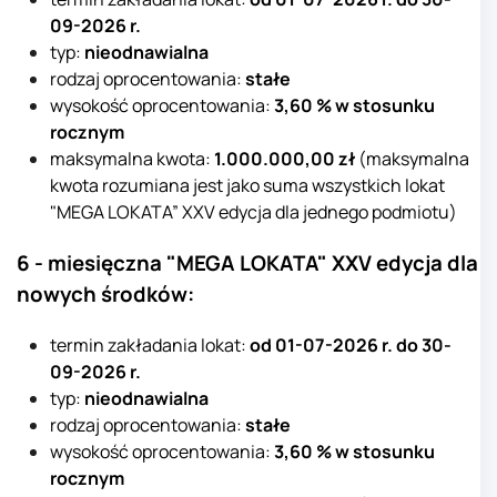
09-2026 r.
typ:
nieodnawialna
rodzaj oprocentowania:
stałe
wysokość oprocentowania:
3,60 % w stosunku
rocznym
maksymalna kwota:
1.0
00.000,00 zł
(maksymalna
kwota rozumiana jest jako suma wszystkich lokat
"MEGA LOKATA” XXV edycja dla jednego podmiotu)
6 - miesięczna "MEGA LOKATA" XXV
edycja dla
nowych środków:
termin zakładania lokat:
od
01-07
-2026 r. do 30-
09-2026 r.
typ:
nieodnawialna
rodzaj oprocentowania:
stałe
wysokość oprocentowania:
3,60 % w stosunku
rocznym