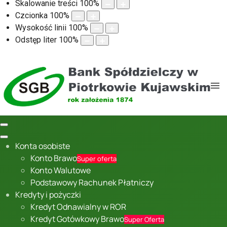
Skalowanie treści
100
%
Czcionka
100
%
Wysokość linii
100
%
Odstęp liter
100
%
Konta osobiste
Konto Brawo
Super oferta
Konto Walutowe
Podstawowy Rachunek Płatniczy
Kredyty i pożyczki
Kredyt Odnawialny w ROR
Kredyt Gotówkowy Brawo
Super Oferta