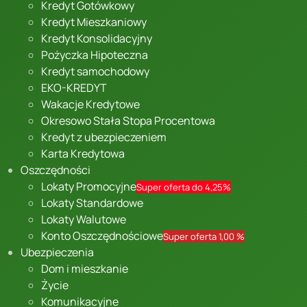
Kredyt Gotówkowy
Kredyt Mieszkaniowy
Kredyt Konsolidacyjny
Pożyczka Hipoteczna
Kredyt samochodowy
EKO-KREDYT
Wakacje Kredytowe
Okresowo Stała Stopa Procentowa
Kredyt z ubezpieczeniem
Karta Kredytowa
Oszczędności
Lokaty Promocyjne
Super oferta do 4,25%
Lokaty Standardowe
Lokaty Walutowe
Konto Oszczędnościowe
Super oferta 1,00 %
Ubezpieczenia
Dom i mieszkanie
Życie
Komunikacyjne