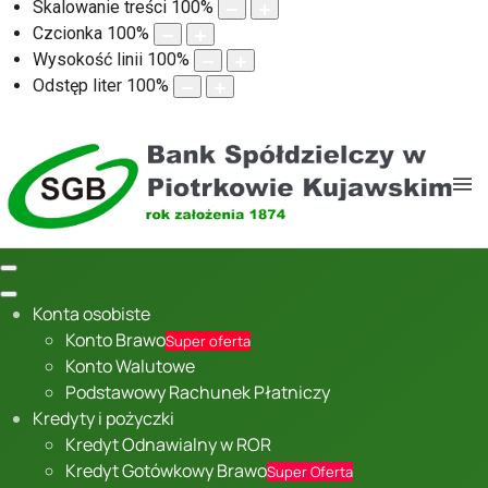
Skalowanie treści
100
%
Czcionka
100
%
Wysokość linii
100
%
Odstęp liter
100
%
Konta osobiste
Konto Brawo
Super oferta
Konto Walutowe
Podstawowy Rachunek Płatniczy
Kredyty i pożyczki
Kredyt Odnawialny w ROR
Kredyt Gotówkowy Brawo
Super Oferta