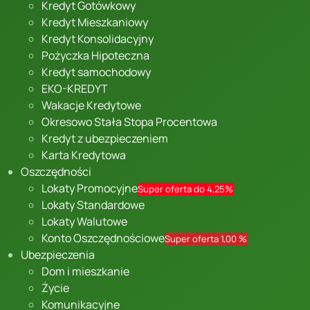
Kredyt Gotówkowy
Kredyt Mieszkaniowy
Kredyt Konsolidacyjny
Pożyczka Hipoteczna
Kredyt samochodowy
EKO-KREDYT
Wakacje Kredytowe
Okresowo Stała Stopa Procentowa
Kredyt z ubezpieczeniem
Karta Kredytowa
Oszczędności
Lokaty Promocyjne
Super oferta do 4,25%
Lokaty Standardowe
Lokaty Walutowe
Konto Oszczędnościowe
Super oferta 1,00 %
Ubezpieczenia
Dom i mieszkanie
Życie
Komunikacyjne