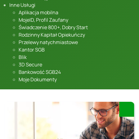
Inne Usługi
Aplikacja mobilna
MojeID, Profil Zaufany
Świadczenie 800+, Dobry Start
Rodzinny Kapitał Opiekuńczy
Przelewy natychmiastowe
Kantor SGB
Blik
3D Secure
Bankowość SGB24
Moje Dokumenty