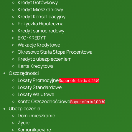
Kredyt Gotówkowy
Kredyt Mieszkaniowy
Kredyt Konsolidacyjny
Pożyczka Hipoteczna
Kredyt samochodowy
EKO-KREDYT
Wakacje Kredytowe
Okresowo Stała Stopa Procentowa
Kredyt z ubezpieczeniem
Karta Kredytowa
Oszczędności
Lokaty Promocyjne
Super oferta do 4,25%
Lokaty Standardowe
Lokaty Walutowe
Konto Oszczędnościowe
Super oferta 1,00 %
Ubezpieczenia
Dom i mieszkanie
Życie
Komunikacyjne