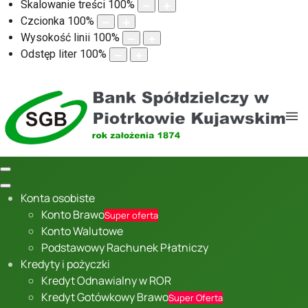
Skalowanie treści
100
%
Czcionka
100
%
Wysokość linii
100
%
Odstęp liter
100
%
Konta osobiste
Konto Brawo
Super oferta
Konto Walutowe
Podstawowy Rachunek Płatniczy
Kredyty i pożyczki
Kredyt Odnawialny w ROR
Kredyt Gotówkowy Brawo
Super Oferta