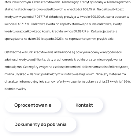
stosunku rocznym. Okres kredytowania: 60 miesięcy. Kredyt spłacany w 60 miesięcznych
stałych ratach kapitałowo-odsetkowych w wysokości 608,15 zł. Na całkowity koszt
kredytu w wysokości 7 087,17 zł składa się prowizja w kwocie 600,00 zł., suma odsetek w
kwocie 6 487,17 zł. Całkowita kwota do zapłaty stanowiąca sumę całkowitej kwoty
kredytu oraz całkowitego kosztu kredytu wynosi 37.087,17 zł. Kalkulacja została
sporządzona na dzień 30 listopada 2023 r. na reprezentatywnym przykładzie.
Ostateczne warunki kredytowania uzależnione są od wyniku oceny wiarygodności i
zdolności kredytowej Klienta, daty uruchomienia kredytu oraz terminu regulowania
zobowiązań. Szczegóły związane z zabezpieczeniem i obliczeniem zdolności kredytowej
można uzyskać w Banku Spółdzielczym w Piotrkowie Kujawskim. Niniejszy materiał ma
charakter informacyjny i nie stanowi oferty w rozumieniu ustawy z dnia 23 kwietnia 1964r.
Kodeks cywilny.
Oprocentowanie
Kontakt
Dokumenty do pobrania