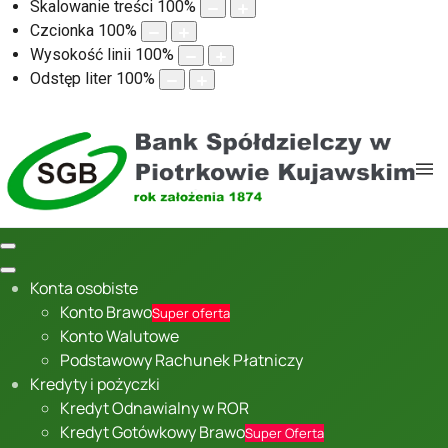
Skalowanie treści
100
%
Czcionka
100
%
Wysokość linii
100
%
Odstęp liter
100
%
Konta osobiste
Konto Brawo
Super oferta
Konto Walutowe
Podstawowy Rachunek Płatniczy
Kredyty i pożyczki
Kredyt Odnawialny w ROR
Kredyt Gotówkowy Brawo
Super Oferta