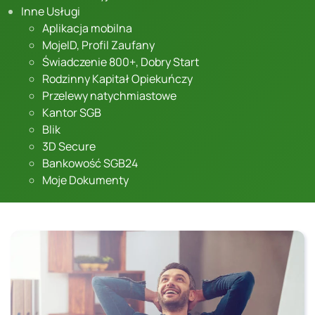
Inne Usługi
Aplikacja mobilna
MojeID, Profil Zaufany
Świadczenie 800+, Dobry Start
Rodzinny Kapitał Opiekuńczy
Przelewy natychmiastowe
Kantor SGB
Blik
3D Secure
Bankowość SGB24
Moje Dokumenty