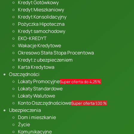
Kredyt Gotówkowy
Kredyt Mieszkaniowy
Kredyt Konsolidacyjny
Pożyczka Hipoteczna
Kredyt samochodowy
EKO-KREDYT
Wakacje Kredytowe
Okresowo Stała Stopa Procentowa
Kredyt z ubezpieczeniem
Karta Kredytowa
Oszczędności
Lokaty Promocyjne
Super oferta do 4,25%
Lokaty Standardowe
Lokaty Walutowe
Konto Oszczędnościowe
Super oferta 1,00 %
Ubezpieczenia
Dom i mieszkanie
Życie
Komunikacyjne