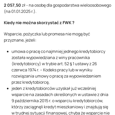
2 057,50
zł - na osobę dla gospodarstwa wieloosobowego
(na 01.01.2025 r.).
Kiedy nie można skorzystać z FWK ?
Wsparcie, pożyczka lub promesa nie mogą być
przyznane, jeżeli:
umowa o pracę co najmniej jednego kredytobiorcy
została wypowiedziana z winy pracownika
(kredytobiorcy) w trybie art. 52 § 1 ustawy z 26
czerwca 1974 r. – Kodeks pracy lub w wyniku
rozwiązania umowy o pracę za wypowiedzeniem
przez kredytobiorcę,
jeden z kredytobiorców uzyskał już wcześniej
wsparcie na zasadach określonych w ustawie z dnia
9 października 2015 r. o wsparciu kredytobiorców,
którzy zaciągnęli kredyt mieszkaniowy i znajdują się
w trudnej sytuacji finansowej, chyba że wsparcie nie