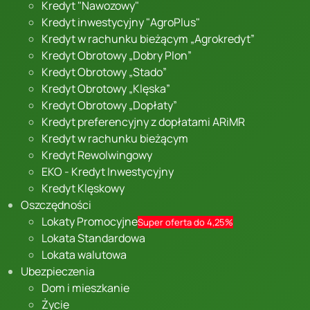
Kredyt "Nawozowy"
Kredyt inwestycyjny "AgroPlus"
Kredyt w rachunku bieżącym „Agrokredyt”
Kredyt Obrotowy „Dobry Plon”
Kredyt Obrotowy „Stado”
Kredyt Obrotowy „Klęska”
Kredyt Obrotowy „Dopłaty”
Kredyt preferencyjny z dopłatami ARiMR
Kredyt w rachunku bieżącym
Kredyt Rewolwingowy
EKO - Kredyt Inwestycyjny
Kredyt Klęskowy
Oszczędności
Lokaty Promocyjne
Super oferta do 4,25%
Lokata Standardowa
Lokata walutowa
Ubezpieczenia
Dom i mieszkanie
Życie