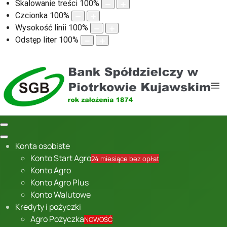
Skalowanie treści
100
%
Czcionka
100
%
Wysokość linii
100
%
Odstęp liter
100
%
Konta osobiste
Konto Start Agro
24 miesiące bez opłat
Konto Agro
Konto Agro Plus
Konto Walutowe
Kredyty i pożyczki
Agro Pożyczka
NOWOŚĆ