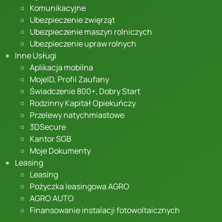
Komunikacyjne
Ubezpieczenie zwięrząt
Ubezpieczenie maszyn rolniczych
Ubezpieczenie upraw rolnych
Inne Usługi
Aplikacja mobilna
MojeID, Profil Zaufany
Świadczenie 800+, Dobry Start
Rodzinny Kapitał Opiekuńczy
Przelewy natychmiastowe
3DSecure
Kantor SGB
Moje Dokumenty
Leasing
Leasing
Pożyczka leasingowa AGRO
AGRO AUTO
Finansowanie instalacji fotowoltaicznych