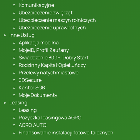
Komunikacyjne
Ubezpieczenie zwięrząt
Ubezpieczenie maszyn rolniczych
Ubezpieczenie upraw rolnych
Inne Usługi
Aplikacja mobilna
MojeID, Profil Zaufany
Świadczenie 800+, Dobry Start
Rodzinny Kapitał Opiekuńczy
Przelewy natychmiastowe
3DSecure
Kantor SGB
Moje Dokumenty
Leasing
Leasing
Pożyczka leasingowa AGRO
AGRO AUTO
Finansowanie instalacji fotowoltaicznych