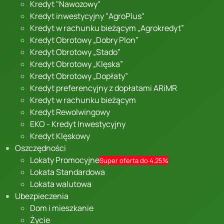
Kredyt "Nawozowy"
Kredyt inwestycyjny "AgroPlus"
Kredyt w rachunku bieżącym „Agrokredyt”
Kredyt Obrotowy „Dobry Plon”
Kredyt Obrotowy „Stado”
Kredyt Obrotowy „Klęska”
Kredyt Obrotowy „Dopłaty”
Kredyt preferencyjny z dopłatami ARiMR
Kredyt w rachunku bieżącym
Kredyt Rewolwingowy
EKO - Kredyt Inwestycyjny
Kredyt Klęskowy
Oszczędności
Lokaty Promocyjne
Super oferta do 4,25%
Lokata Standardowa
Lokata walutowa
Ubezpieczenia
Dom i mieszkanie
Życie