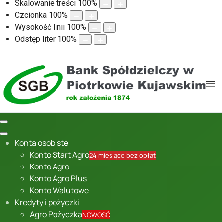
Skalowanie treści
100
%
Czcionka
100
%
Wysokość linii
100
%
Odstęp liter
100
%
Konta osobiste
Konto Start Agro
24 miesiące bez opłat
Konto Agro
Konto Agro Plus
Konto Walutowe
Kredyty i pożyczki
Agro Pożyczka
NOWOŚĆ