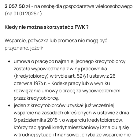
2 057,50
zł - na osobę dla gospodarstwa wieloosobowego
(na 01.01.2025 r.).
Kiedy nie można skorzystać z FWK ?
Wsparcie, pożyczka lub promesa nie mogą być
przyznane, jeżeli:
umowa o pracę co najmniej jednego kredytobiorcy
została wypowiedziana z winy pracownika
(kredytobiorcy) w trybie art. 52 § 1 ustawy z 26
czerwca 1974 r. – Kodeks pracy lub w wyniku
rozwiązania umowy o pracę za wypowiedzeniem
przez kredytobiorcę,
jeden z kredytobiorców uzyskał już wcześniej
wsparcie na zasadach określonych w ustawie z dnia
9 października 2015 r. o wsparciu kredytobiorców,
którzy zaciągnęli kredyt mieszkaniowy i znajdują się
w trudnej sytuacji finansowej, chyba że wsparcie nie